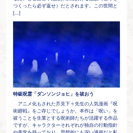
つくったら必ず返せ）だとされます。この世間と
[…]
特級呪霊「ダンソンジョヒ」を祓おう
アニメ化もされた芥見下々先生の人気漫画『呪
術廻戦』をご存じでしょうか。本作は「呪い」を
祓うことを生業とする呪術師たちが活躍する作品
ですが、キャラクターそれぞれが独自の行動指針
や美学を持っており、思想的にも深い漫画だと私