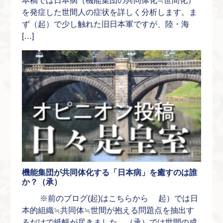
本稿では日本病（機能集団の共同体化≒世間化）
を発症した世間人の症状を詳しく分析します。ま
ず（起）で少し触れた旧日本軍ですが、陸・海
[…]
機能集団が共同体化する「日本病」を癒すのは誰
か？（承）
※前のブログ(起)はこちらから 起）では日
本的組織≒共同体≒世間が抱える問題点を抽出す
るだけで紙幅が尽きました。（承）では世間の成