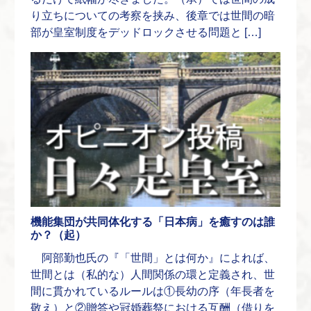
り立ちについての考察を挟み、後章では世間の暗
部が皇室制度をデッドロックさせる問題と […]
機能集団が共同体化する「日本病」を癒すのは誰
か？（起）
阿部勤也氏の『「世間」とは何か』によれば、
世間とは（私的な）人間関係の環と定義され、世
間に貫かれているルールは①長幼の序（年長者を
敬え）と②贈答や冠婚葬祭における互酬（借りを