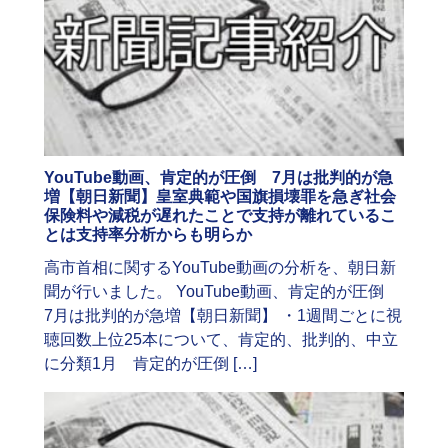
YouTube動画、肯定的が圧倒 7月は批判的が急
増【朝日新聞】皇室典範や国旗損壊罪を急ぎ社会
保険料や減税が遅れたことで支持が離れているこ
とは支持率分析からも明らか
高市首相に関するYouTube動画の分析を、朝日新
聞が行いました。 YouTube動画、肯定的が圧倒
7月は批判的が急増【朝日新聞】 ・1週間ごとに視
聴回数上位25本について、肯定的、批判的、中立
に分類1月 肯定的が圧倒 […]