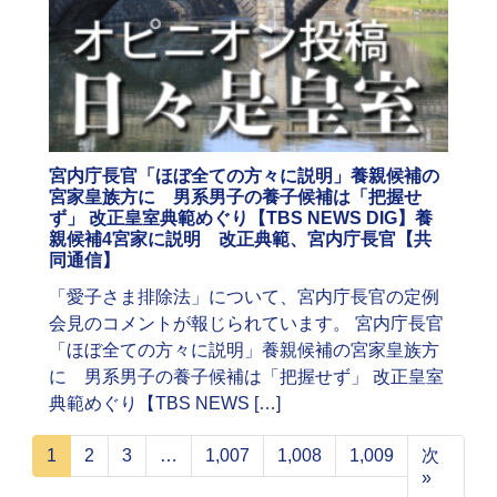
宮内庁長官「ほぼ全ての方々に説明」養親候補の
宮家皇族方に 男系男子の養子候補は「把握せ
ず」 改正皇室典範めぐり【TBS NEWS DIG】養
親候補4宮家に説明 改正典範、宮内庁長官【共
同通信】
「愛子さま排除法」について、宮内庁長官の定例
会見のコメントが報じられています。 宮内庁長官
「ほぼ全ての方々に説明」養親候補の宮家皇族方
に 男系男子の養子候補は「把握せず」 改正皇室
典範めぐり【TBS NEWS […]
1
2
3
…
1,007
1,008
1,009
次
»