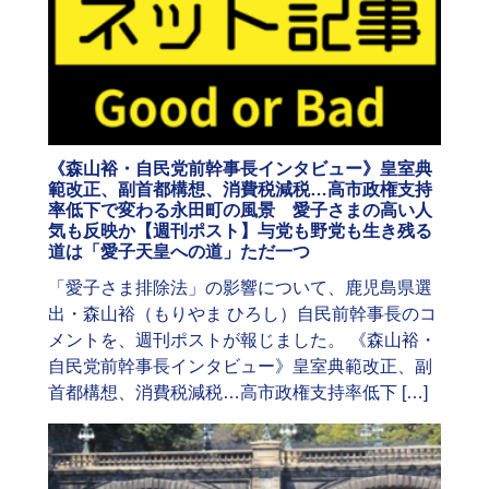
《森山裕・自民党前幹事長インタビュー》皇室典
範改正、副首都構想、消費税減税…高市政権支持
率低下で変わる永田町の風景 愛子さまの高い人
気も反映か【週刊ポスト】与党も野党も生き残る
道は「愛子天皇への道」ただ一つ
「愛子さま排除法」の影響について、鹿児島県選
出・森山裕（もりやま ひろし）自民前幹事長のコ
メントを、週刊ポストが報じました。 《森山裕・
自民党前幹事長インタビュー》皇室典範改正、副
首都構想、消費税減税…高市政権支持率低下 […]