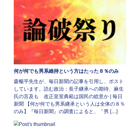
何が何でも男系維持という方はたった８％のみ
森暢平先生が、毎日新聞の記事を引用し、ポスト
しています。読む政治：長子継承への期待、麻生
氏の言及も 改正皇室典範は国民の総意か | 毎日
新聞 【何が何でも男系継承という人は全体の８％
のみ】『毎日新聞』の調査によると、「男 […]