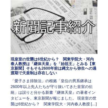
現皇室の世襲は6世紀から？ 関東学院大・河内
春人教授は「継体天皇」を「始祖王」とみる【東
京新聞】そもそも2600年前は縄文から弥生への過
渡期で天皇制は存在しない
「愛子さま排除法」の根拠「皇位の男系継承は
2600年以上先人たちが守り抜いてきた皇室の伝
統」は誤りと分かる新書『継体天皇』の著者イン
タビューを、東京新聞が報じました。 現皇室の世
襲は6世紀から？ 関東学院大・河内春人教授 […]