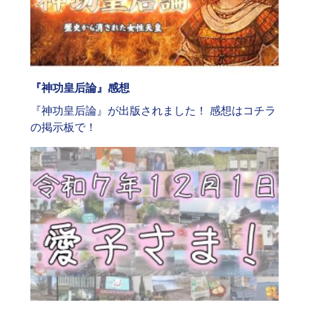
『神功皇后論』感想
『神功皇后論』が出版されました！ 感想はコチラ
の掲示板で！