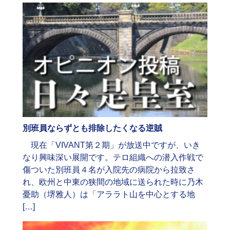
別班員ならずとも排除したくなる逆賊
現在「VIVANT第２期」が放送中ですが、いき
なり興味深い展開です。テロ組織への潜入作戦で
傷ついた別班員４名が入院先の病院から拉致さ
れ、欧州と中東の狭間の地域に送られた時に乃木
憂助（堺雅人）は「アララト山を中心とする地
[…]