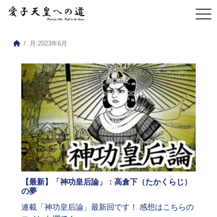
月:
2023年6月
【最新】「神功皇后論」：高倉下（たかくらじ）
の夢
連載「神功皇后論」最新回です！ 感想はこちらの