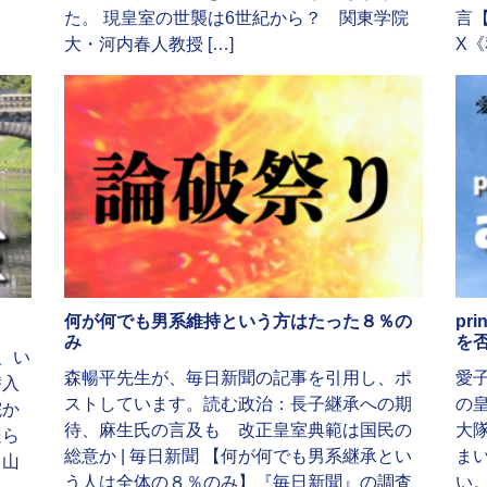
た。 現皇室の世襲は6世紀から？ 関東学院
言
大・河内春人教授 […]
X《
何が何でも男系維持という方はたった８％の
pr
み
を
、い
森暢平先生が、毎日新聞の記事を引用し、ポ
愛
潜入
ストしています。読む政治：長子継承への期
の
院か
待、麻生氏の言及も 改正皇室典範は国民の
大
送ら
総意か | 毎日新聞 【何が何でも男系継承とい
ま
ト山
う人は全体の８％のみ】『毎日新聞』の調査
い