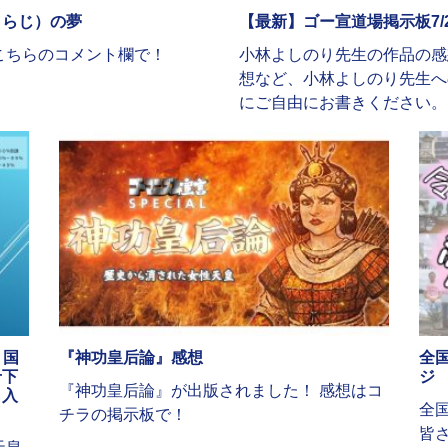
くらじ）の夢
【最新】ゴー宣道場掲示板7/
こちらのコメント欄で！
小林よしのり先生の作品の感
想など、小林よしのり先生へ
にご自由にお書きください。
 国
『神功皇后論』感想
全
せ下
ジ
『神功皇后論』が出版されました！ 感想はコ
ら入
全
チラの掲示板で！
皆
天皇