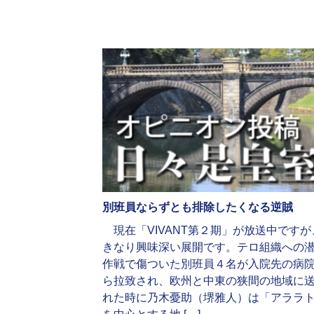
別班員ならずとも排除したくなる逆賊
現在「VIVANT第２期」が放送中ですが
きなり興味深い展開です。テロ組織への
作戦で傷ついた別班員４名が入院先の病
ら拉致され、欧州と中東の狭間の地域に
れた時に乃木憂助（堺雅人）は「アララ