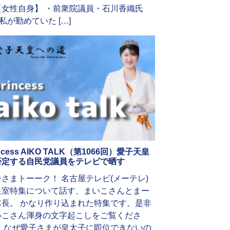
【女性自身】 ・前衆院議員・石川香織氏
私が勤めていた […]
incess AIKO TALK（第1066回）愛子天皇
否定する自民党議員をテレビで晒す
子さまトーーク！ 名古屋テレビ(メーテレ)
皇室特集について話す、まいこさんとまー
隊長。 かなり作り込まれた特集です。是非
いこさん渾身の文字起こしをご覧くださ
。 なぜ愛子さまが皇太子に即位できないの