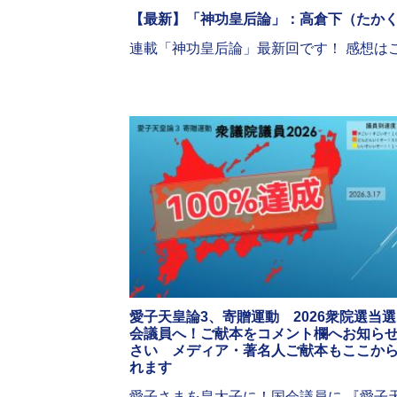
【最新】「神功皇后論」：高倉下（たか
連載「神功皇后論」最新回です！ 感想は
愛子天皇論3、寄贈運動 2026衆院選当選
会議員へ！ご献本をコメント欄へお知ら
さい メディア・著名人ご献本もここか
れます
愛子さまを皇太子に！国会議員に 『愛子