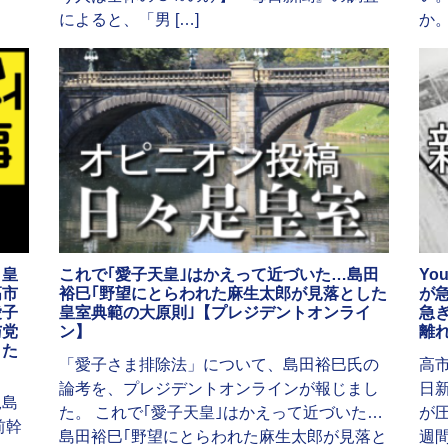
によると、「男 […]
か。
》皇
これで｢愛子天皇｣はかえって近づいた…島田
Yo
高市
裕巳｢野望にとらわれた麻生太郎が見落とした
が
愛子
皇室典範の大原則｣【プレジデントオンライ
急
与党
ン】
離
」た
「愛子さま排除法」について、島田裕巳氏の
高市
論考を、プレジデントオンラインが報じまし
日新
児島
た。 これで｢愛子天皇｣はかえって近づいた…
が
前幹
島田裕巳｢野望にとらわれた麻生太郎が見落と
週