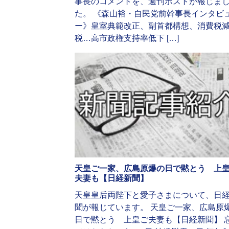
事長のコメントを、週刊ポストが報じま
た。 《森山裕・自民党前幹事長インタビ
ー》皇室典範改正、副首都構想、消費税
税…高市政権支持率低下 […]
天皇ご一家、広島原爆の日で黙とう 上
夫妻も【日経新聞】
天皇皇后両陛下と愛子さまについて、日
聞が報じています。 天皇ご一家、広島原
日で黙とう 上皇ご夫妻も【日経新聞】 