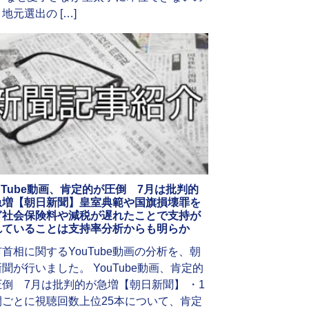
地元選出の […]
uTube動画、肯定的が圧倒 7月は批判的
急増【朝日新聞】皇室典範や国旗損壊罪を
ぎ社会保険料や減税が遅れたことで支持が
れていることは支持率分析からも明らか
首相に関するYouTube動画の分析を、朝
聞が行いました。 YouTube動画、肯定的
圧倒 7月は批判的が急増【朝日新聞】 ・1
間ごとに視聴回数上位25本について、肯定