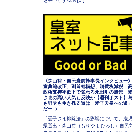
を中心とする地 […]
《森山裕・自民党前幹事長インタビュー
室典範改正、副首都構想、消費税減税…
政権支持率低下で変わる永田町の風景 
さまの高い人気も反映か【週刊ポスト】
も野党も生き残る道は「愛子天皇への道
だ一つ
「愛子さま排除法」の影響について、鹿
県選出・森山裕（もりやま ひろし）自民