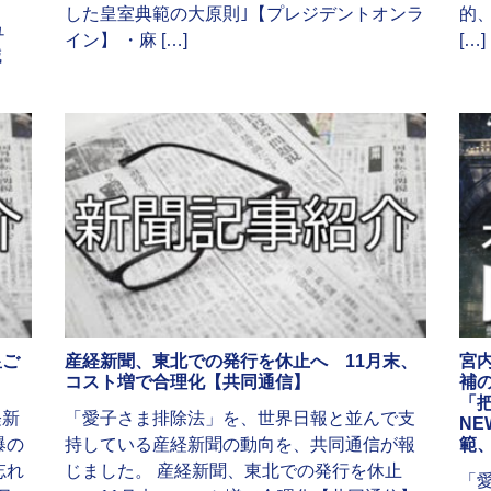
し
した皇室典範の大原則｣【プレジデントオンラ
的
ュ
イン】 ・麻 […]
[…]
減
皇ご
産経新聞、東北での発行を休止へ 11月末、
宮
コスト増で合理化【共同通信】
補
「
経新
「愛子さま排除法」を、世界日報と並んで支
NE
爆の
持している産経新聞の動向を、共同通信が報
範
忘れ
じました。 産経新聞、東北での発行を休止
「