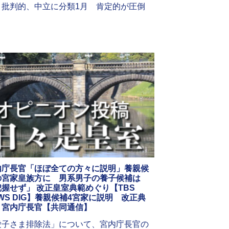
、批判的、中立に分類1月 肯定的が圧倒
内庁長官「ほぼ全ての方々に説明」養親候
の宮家皇族方に 男系男子の養子候補は
把握せず」 改正皇室典範めぐり【TBS
WS DIG】養親候補4宮家に説明 改正典
、宮内庁長官【共同通信】
愛子さま排除法」について、宮内庁長官の