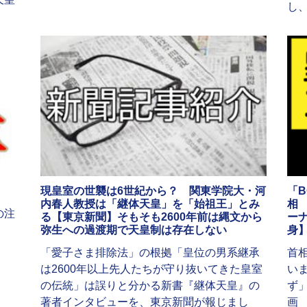
し
現皇室の世襲は6世紀から？ 関東学院大・河
「
内春人教授は「継体天皇」を「始祖王」とみ
相
の注
る【東京新聞】そもそも2600年前は縄文から
ー
弥生への過渡期で天皇制は存在しない
身
「愛子さま排除法」の根拠「皇位の男系継承
首
は2600年以上先人たちが守り抜いてきた皇室
い
の伝統」は誤りと分かる新書『継体天皇』の
ず
著者インタビューを、東京新聞が報じまし
画