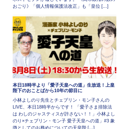
おごり》「個人情報保護法改正」も「皇位 […]
本日18時半より「愛子天皇への道」生放送！上皇
陛下のおことばから10年の節目に
小林よしのり先生とチェブリン・モン子さんの
LIVE、本日18時半からです！ 「愛子さま排除法
は わしのジャスティスが許さない！！」小林よし
のり×チェブリン・モン子 愛子天皇への道」#3 象
徴としてのお務めについての天皇陛 […]