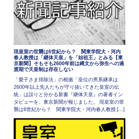
現皇室の世襲は6世紀から？ 関東学院大・河内
春人教授は「継体天皇」を「始祖王」とみる【東
京新聞】そもそも2600年前は縄文から弥生への過
渡期で天皇制は存在しない
「愛子さま排除法」の根拠「皇位の男系継承は
2600年以上先人たちが守り抜いてきた皇室の伝
統」は誤りと分かる新書『継体天皇』の著者イン
タビューを、東京新聞が報じました。 現皇室の世
襲は6世紀から？ 関東学院大・河内春人教授 […]