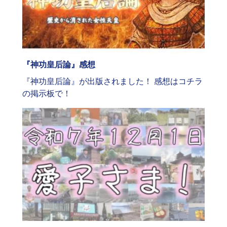
『神功皇后論』感想
『神功皇后論』が出版されました！ 感想はコチラ
の掲示板で！