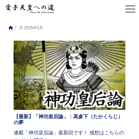
月:
2025年5月
【最新】「神功皇后論」：高倉下（たかくらじ）
の夢
連載「神功皇后論」最新回です！ 感想はこちらの