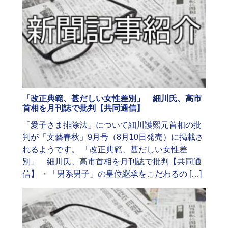
「改正典範、甚だしい女性差別」 細川氏、高市
首相を月刊誌で批判【共同通信】
「愛子さま排除法」について細川護熙元首相の批
判が「文藝春秋」9月号（8月10日発売）に掲載さ
れるようです。 「改正典範、甚だしい女性差
別」 細川氏、高市首相を月刊誌で批判【共同通
信】 ・「男系男子」の皇位継承をこだわるの […]