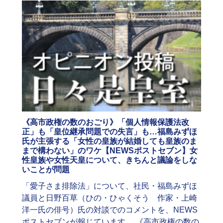
《高市政権の数のおごり》「個人情報保護法改
正」も「皇位継承問題での失言」も…福島みずほ
氏が主張する「女性の皇族が結婚しても皇族のま
まで構わない」のワケ【NEWSポストセブン】女
性皇族や女性天皇について、きちんと議論をしな
いことが問題
「愛子さま排除法」について、社民・福島みずほ
議員と日野百草（ひの・ひゃくそう 作家・上崎
洋一氏の俳号）氏の対談でのコメントを、NEWS
ポストセブンが報じています。 《高市政権の数の