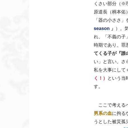
くさい部分（※
原道長（柄本佑
「器の小ささ」
season
」
）。
れ、「不義の子
時期であり、罪
てくる子が『誰
い」と言い、さ
私を大事にして
く！）
という当
す。
ここで考える
男系の血
に拘る
うとした被災孤