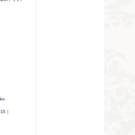
iko-
215
）