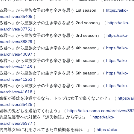
君へ』から皇族女子の生き辛さを思う 1st season」（
https://aiko-
/archives/35405
）
る君へ』から皇族女子の生き辛さを思う 2nd season」（
https://aiko-
/archives/37751
）
る君へ』から皇族女子の生き辛さを思う 3rd season」（
https://aiko-
/archives/38829
）
る君へ』から皇族女子の生き辛さを思う 4th season」（
https://aiko-
/archives/40097
）
る君へ」から皇族女子の生き辛さを思う 5th season」（
https://aiko-
/archives/41148
）
る君へ」から皇族女子の生き辛さを思う 6th season」（
https://aiko-
/archives/41253
）
る君へ』から皇族女子の生き辛さを思う 7th season」（
https://aiko-
/archives/41618
）
嫉妬が英雄を冷遇するなら、トップは女子で良くないか？」（
https://a
/archives/35425
）
固執の鬼どもを退治てくれよう」（
https://aiko-sama.com/archives/39
的皇位簒奪への対策を『源氏物語』から学ぶ」（
https://aiko-
/archives/36977
）
的男尊女卑に利用されてきた血穢概念を葬れ！」（
https://aiko-