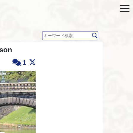
son
1