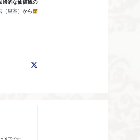
回帰的な価値観の
宮（皇室）から
儒
。
は以下です。