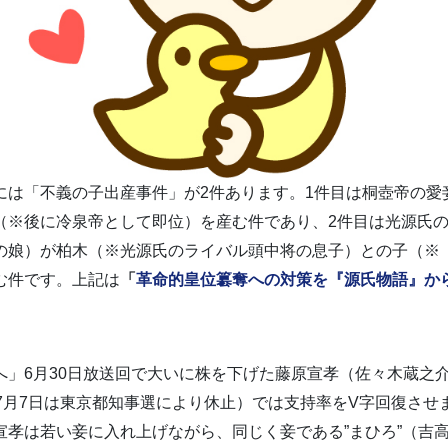
には「不義の子出産事件」が2件あります。1件目は桐壺帝の愛
（※後に冷泉帝として即位）を産む件であり、2件目は光源氏
の娘）が柏木（※光源氏のライバル頭中将の息子）との子（※
む件です。上記は
「
革命的皇位簒奪への対策を『源氏物語』か
」6月30日放送回で大いに株を下げた藤原宣孝（佐々木蔵之介
※7月7日は東京都知事選により休止）では支持率をV字回復させ
宣孝は若い妾に入れ上げながら、同じく妾である”まひろ”（吉