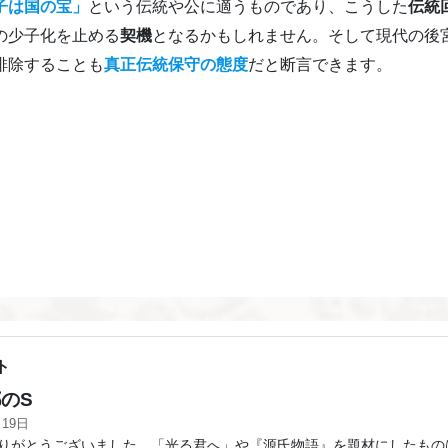
子は国の宝」
という伝統や公に適うものであり、こうした
伝統
の少子化を止める
契機
となるかもしれません。そして現代の後
排除することも
真正伝統保守の態度
だと断言できます
ト
のS
月19日
がとうございました。「光る君へ」や『源氏物語』を題材にしたもの