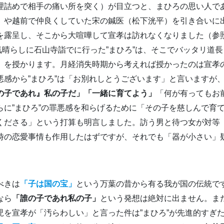
理詰めで相手の痛い所を突く）が目立つと、まひろの思い人で
）や越前で仲良くしていた宋の鍼医（松下洸平）を引き合いに
を露呈し、そこから大喧嘩して宣孝は訪れなくなりました（参
気晴らしに石山寺詣でに行った”まひろ”は、そこでバッタリ道
」を授かります。月経消失時期から考えれば授かったのは宣孝
悪感から”まひろ”は「お別れしとうございます」と言いますが
の子であれ』私の子だ」「一緒に育てよう」
「何が有ってもお
らに”まひろ”の罪悪感を和らげるために「その子を慈しんで育
くださる」という打算も明言しました。訪う男と待つ女が対等
時の恋愛事情も作用したはずですが、それでも「器が小さい」
べきは
「子は国の宝」
という万葉の昔から有る我が国の伝統で
なら
「誰の子であれ私の子」
という発想は絶対に出ません。また
児を宣孝が「汚らわしい」と言った件は”まひろ”が先進的すぎ