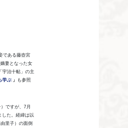
妾である藤壺宮
の嫡妻となった女
「宇治十帖」の主
ら学ぶ
」
も参照
）ですが、7月
ました。経緯は以
高由里子）の面倒