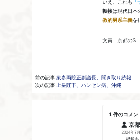
いえ、これも
「
転換
は現代日本
教的男系主義
を
文責：京都のS
前の記事
衆参両院正副議長、聞き取り続報
次の記事
上皇陛下、ハンセン病、沖縄
1 件のコメン
京都
2024年7
掲載あり