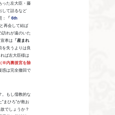
あった左大臣・藤
出して詰るなど
照：
「
6th
長と再会して結ば
の訪れが遠のいた
、宣孝は
「産まれ
前を失うよりは良
てれば左大臣様は
（※内裏後宮を除
疑惑は完全撤回で
す。もし儒教的な
”まひろ”が救お
た故でしょうか？