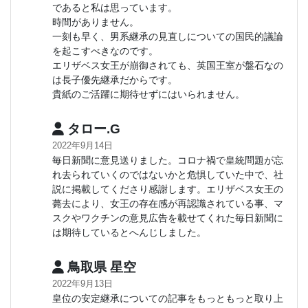
であると私は思っています。
時間がありません。
一刻も早く、男系継承の見直しについての国民的議論
を起こすべきなのです。
エリザベス女王が崩御されても、英国王室が盤石なの
は長子優先継承だからです。
貴紙のご活躍に期待せずにはいられません。
タロー.G
2022年9月14日
毎日新聞に意見送りました。コロナ禍で皇統問題が忘
れ去られていくのではないかと危惧していた中で、社
説に掲載してくださり感謝します。エリザベス女王の
薨去により、女王の存在感が再認識されている事、マ
スクやワクチンの意見広告を載せてくれた毎日新聞に
は期待しているとへんじしました。
鳥取県 星空
2022年9月13日
皇位の安定継承についての記事をもっともっと取り上