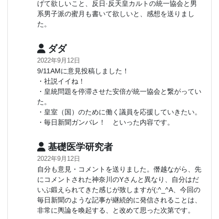
げて欲しいこと、反日·反天皇カルトの統一協会と男
系男子派の蜜月も書いて欲しいと、感想を送りまし
た。
ダダ
2022年9月12日
9/11AMに意見投稿しました！
・社説イイね！
・皇統問題を停滞させた安倍が統一協会と繋がってい
た。
・皇室（国）のために働く議員を応援していきたい。
・毎日新聞ガンバレ！ といった内容です。
基礎医学研究者
2022年9月12日
自分も意見・コメントを送りました。僭越ながら、先
にコメントされた神奈川のYさんと異なり、自分はだ
いぶ鍛えられてきた感じが致しますが(;^_^A、今回の
毎日新聞のような記事が継続的に発信されることは、
非常に輿論を喚起する、と改めて思った次第です。