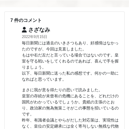
7 件のコメント
さざなみ
2022年9月15日
毎日新聞には過去のいきさつもあり、好感情はなかっ
たのですが、今回は見直しました。
もはや右だ左だと言っている場合ではないのです。皇
室を守る戦いをしてくれるのであれば、喜んで手を握
りましょう。
以下、毎日新聞に送った私の感想です。何かの一助に
なればと思っています。
まさに我が意を得たりの思いで読みました。
皇室の存続が未曾有の危機にあることを、どれだけの
国民がわかっているでしょうか。貴紙の主張のとお
り、政治家の無為無策こそがこの事態を招いているの
です。
昨年、有識者会議とやらがだした対応策は、実現性は
なく、皇位の安定継承には全く寄与しない無残な代物