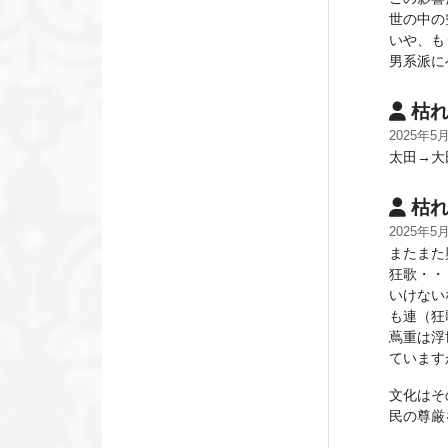
世の中の
いや、も
男系派に
枯れ
2025年5
太田→大
枯れ
2025年5
またまた
狂歌・・
いけない
も連（狂
蔦重は浮
ています
文化はそ
民の尊厳