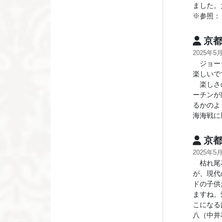
ました。
※参照
京都
2025年5
ジョージ
楽しいで
楽しさの
ーチンが
るかのよ
海海戦に
京都
2025年5
枯れ尾花
が、現代
ドの子供
ますね。
こになる
八（中井