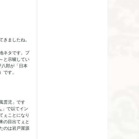
てきましたね。
地ネタです。プ
～と示唆してい
平八郎が「日本
）です。
風雲児」です
ん」で以てイン
てぇことになり
来の目出てぇと
たのは岩戸屋源