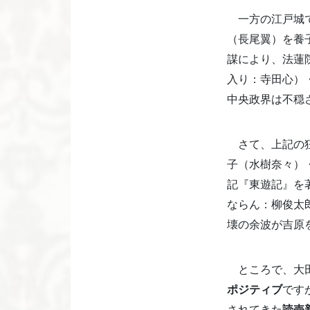
一方の江戸城で
（長尾翼）を養
謀により、法蓮
入り：寺田心）
中央政界は不穏
さて、上記の狂
子（水樹奈々）
記『東遊記』を
ならん：柳俊太
壊の余波が吉原
ところで、大
ポジティブ
です
されてきた
読売