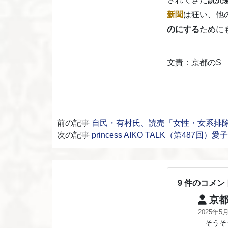
新聞
は狂い、他
のにする
ために
文責：京都のS
前の記事
自民・有村氏、読売「女性・女系排
次の記事
princess AIKO TALK（第487回）
9 件のコメン
京都
2025年5
そうそう