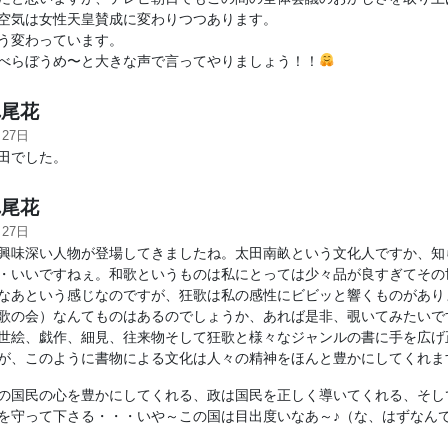
空気は女性天皇賛成に変わりつつあります。
う変わっています。
べらぼうめ〜と大きな声で言ってやりましょう！！
尾花
月27日
田でした。
尾花
月27日
興味深い人物が登場してきましたね。太田南畝という文化人ですか、知
・いいですねぇ。和歌というものは私にとっては少々品が良すぎてその
なあという感じなのですが、狂歌は私の感性にビビッと響くものがあり
歌の会）なんてものはあるのでしょうか、あれば是非、覗いてみたいで
世絵、戯作、細見、往来物そして狂歌と様々なジャンルの書に手を広げ
が、このように書物による文化は人々の精神をほんと豊かにしてくれま
の国民の心を豊かにしてくれる、政は国民を正しく導いてくれる、そし
を守って下さる・・・いや～この国は目出度いなあ～♪（な、はずなん