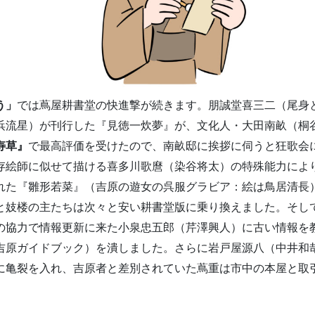
う」
では蔦屋耕書堂の快進撃が続きます。朋誠堂喜三二（尾身
浜流星）が刊行した『見徳一炊夢』が、文化人・大田南畝（桐
寿草』
で最高評価を受けたので、南畝邸に挨拶に伺うと狂歌会
存絵師に似せて描ける喜多川歌麿（染谷将太）の特殊能力によ
れた『雛形若菜』（吉原の遊女の呉服グラビア：絵は鳥居清長
と妓楼の主たちは次々と安い耕書堂版に乗り換えました。そし
の協力で情報更新に来た小泉忠五郎（芹澤興人）に古い情報を
吉原ガイドブック）を潰しました。さらに岩戸屋源八（中井和
に亀裂を入れ、吉原者と差別されていた蔦重は市中の本屋と取