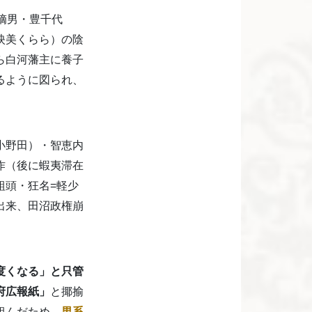
嫡男・豊千代
映美くらら）の陰
ら白河藩主に養子
るように図られ、
小野田）・智恵内
作（後に蝦夷滞在
組頭・狂名=軽少
出来、田沼政権崩
度くなる」と只管
府広報紙」
と揶揄
組んだため、
男系