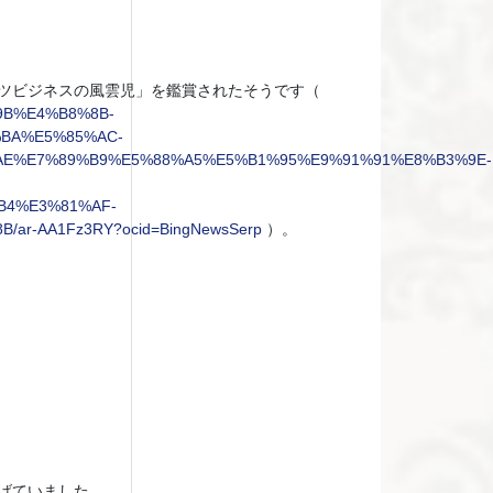
ツビジネスの風雲児」を鑑賞されたそうです（
9%9B%E4%B8%8B-
BA%E5%85%AC-
E%E7%89%B9%E5%88%A5%E5%B1%95%E9%91%91%E8%B3%9E-
B4%E3%81%AF-
-AA1Fz3RY?ocid=BingNewsSerp
）。
げていました。