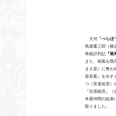
大河
「べらぼ
蔦屋重三郎（横
草紙評判記
『菊
また、画風を既
まさ彦）に奪わ
形若葉』を出す
つ（安達祐実）
『吉原細見』（
本屋仲間の結束
取りました。