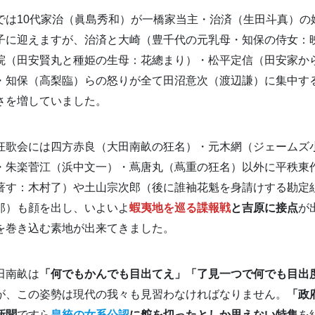
は10代家治（眞島秀和）が一橋家当主・治済（生田斗真）の
子に迎えますが、治済と大崎（豊千代の元乳母・知保の侍女：
院（田安賢丸と種姫の生母：花總まり）・松平定信（田安家か
・知保（高梨臨）らの怒りが全て田沼意次（渡辺謙）に集中す
さを増していました。
歌会には四方赤良（大田南畝の狂名）・元木網（ジェームズ
・朱楽菅江（浜中文一）・蔦唐丸（蔦重の狂名）以外に平秩東
著す：木村了）や土山宗次郎（後に誰袖花魁を身請けする勘定
郎）も顔を出し、いよいよ
蝦夷地を巡る諜報戦
と吉原に接点
が
を巻き込む素地が出来てきました。
田南畝は
「何でもかんでも目出てえ」「了見一つで何でも目出
が、この姿勢は現代の我々も見習わなければなりません。
「政
新聞
ですら
皇統の女系公認
に舵を切ったとしか思えない特集
を