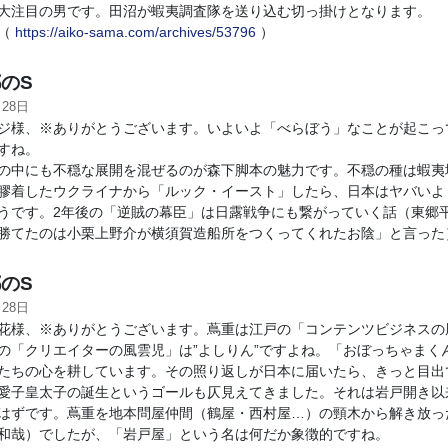
大注目の男です。田沼が蝦夷調査隊を送り込む切っ掛けとなります。
：（
https://aiko-sama.com/archives/53796
）
のS
月28日
様、※ありがとうございます。いよいよ「べらぼう」なことが起こっ
すね。
中にも不穏な展開を混ぜるのが森下脚本の魅力です。不穏の種は蝦夷
膠着したウクライナから「ルック・イースト」したら、日本はヤバいよ
うです。2年後の「逆賊の幕臣」は日露戦争にも繋がっていく話（東郷
勝てたのは小栗上野介が横須賀造船所をつくってくれたお陰」と言った
のS
月28日
様、※ありがとうございます。蔦重は江戸の「コンテンツビジネスの
の「クリエイターの風雲児」は”よしりん”ですよね。「おぼっちゃまく
たちの心を耕しています。その照り返しが日本に届いたら、きっと目出
愛子皇太子の誕生というゴールも仄見えてきました。それは岩戸開き以
はずです。蔦重を地本問屋仲間（鶴屋・西村屋…）の頸木から解き放っ
和哉）でしたが、「岩戸屋」という名は何だか象徴的ですね。