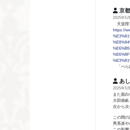
京都
2025年5
天皇陛下
https:/
%E3%81
%E8%94
%E6%B5
%E6%8F
%E3%81
「べらぼ
あし
2025年5
また面白
大田南畝
次から次
この間の
男系派や
この影響