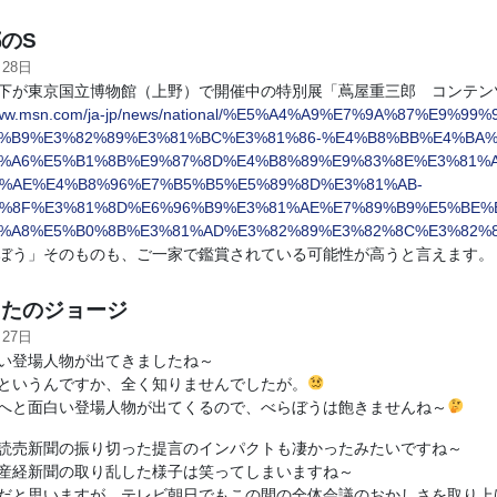
のS
月28日
が東京国立博物館（上野）で開催中の特別展「蔦屋重三郎 コンテン
/www.msn.com/ja-jp/news/national/%E5%A4%A9%E7%9A%87%E9%9
%B9%E3%82%89%E3%81%BC%E3%81%86-%E4%B8%BB%E4%BA%
%A6%E5%B1%8B%E9%87%8D%E4%B8%89%E9%83%8E%E3%81%A
%AE%E4%B8%96%E7%B5%B5%E5%89%8D%E3%81%AB-
%8F%E3%81%8D%E6%96%B9%E3%81%AE%E7%89%B9%E5%BE%
%A8%E5%B0%8B%E3%81%AD%E3%82%89%E3%82%8C%E3%82%8B/ar
う」そのものも、ご一家で鑑賞されている可能性が高うと言えます。
たのジョージ
月27日
い登場人物が出てきましたね～
というんですか、全く知りませんでしたが。
へと面白い登場人物が出てくるので、べらぼうは飽きませんね～
読売新聞の振り切った提言のインパクトも凄かったみたいですね～
産経新聞の取り乱した様子は笑ってしまいますね～
だと思いますが、テレビ朝日でもこの間の全体会議のおかしさを取り上