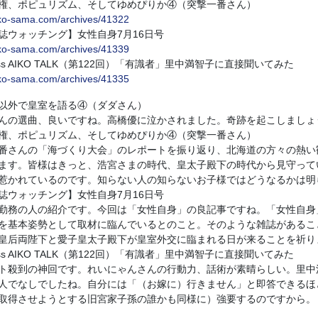
権、ポピュリズム、そしてゆめぴりか④（突撃一番さん）
aiko-sama.com/archives/41322
誌ウォッチング】女性自身7月16日号
aiko-sama.com/archives/41339
cess AIKO TALK（第122回）「有識者」里中満智子に直接聞いてみた
aiko-sama.com/archives/41335
以外で皇室を語る④（ダダさん）
の選曲、良いですね。高橋優に泣かされました。奇跡を起こしましょ
権、ポピュリズム、そしてゆめぴりか④（突撃一番さん）
さんの「海づくり大会」のレポートを振り返り、北海道の方々の熱い
ます。皆様はきっと、浩宮さまの時代、皇太子殿下の時代から見守って
惹かれているのです。知らない人の知らないお子様ではどうなるかは明
誌ウォッチング】女性自身7月16日号
務の人の紹介です。今回は「女性自身」の良記事ですね。「女性自身
を基本姿勢として取材に臨んでいるとのこと。そのような雑誌があるこ
皇后両陛下と愛子皇太子殿下が皇室外交に臨まれる日が来ることを祈り
cess AIKO TALK（第122回）「有識者」里中満智子に直接聞いてみた
殺到の神回です。れいにゃんさんの行動力、話術が素晴らしい。里中
人でなしでしたね。自分には「（お嫁に）行きません」と即答できるほ
取得させようとする旧宮家子孫の誰かも同様に）強要するのですから。