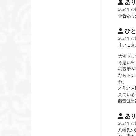
あり
2024年7
予告あり
ひと
2024年7
まいこさ
大河ドラ
を思い出
桐壺帝が
ならトン
ね。
才能と人
見ている
藤壺は出
あり
2024年7
八幡氏の