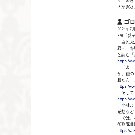
が、書き
大須賀さ
ゴロ
2024年7
7/8「
自民党が
君へ」を
と読む「
https://
「よしり
が、他の
勝たん！
https://
そして、
https://
小林よし
感想など
では、
①歌謡曲
https://