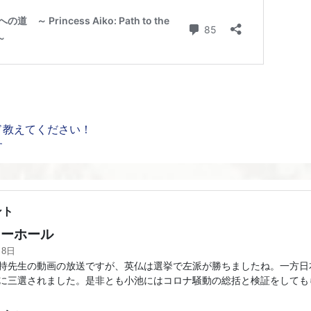
ド教えてください！
す
ント
ーホール
月8日
持先生の動画の放送ですが、英仏は選挙で左派が勝ちましたね。一方日
に三選されました。是非とも小池にはコロナ騒動の総括と検証をしても