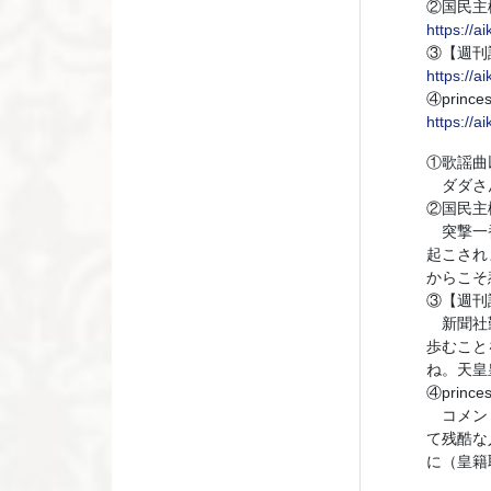
②国民主
https://
③【週刊
https://
④prin
https://
①歌謡曲
ダダさん
②国民主
突撃一番
起こされ
からこそ
③【週刊
新聞社勤
歩むこと
ね。天皇
④prin
コメント
て残酷な
に（皇籍