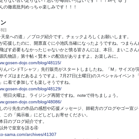
足りない言い足りない！思いが毎回いっぱいです！！！ﾑｷｰ( `ᾥ´ )
んの徹底批判めっちゃ楽しみです！！！
ン
月8日
愛子天皇への道」／ブログ紹介です。チェックよろしくお願いします。
応援したのに、開票直ぐに小池氏当確になったようですね。つまらん(
飛ばす必要もなかったじゃないかと憤る皆さんには、本日、まいこさん
源氏物語」第十帖＜賢木＞の配信がありますよ。お楽しみに。
www.gosen-dojo.com/blog/48115/
んバンドTシャツ」先行販売がスタートしましたね。「M」サイズが
サイズはまだあるようですよ。7月27日(土曜日)のスペシャルイベント
」に着て参加しても楽しそうですね。
www.gosen-dojo.com/blog/48129/
明日火曜は、ライジング再開ですね。noteで待ちましょう。
www.gosen-dojo.com/blog/48086/
のり先生の作品の感想や応援メッセージ、師範方のブログやゴー宣ジ
、この「掲示板」にどしどしお寄せください。
本日のブログ紹介です。
以外で皇室を語る④
aiko-sama.com/archives/41307