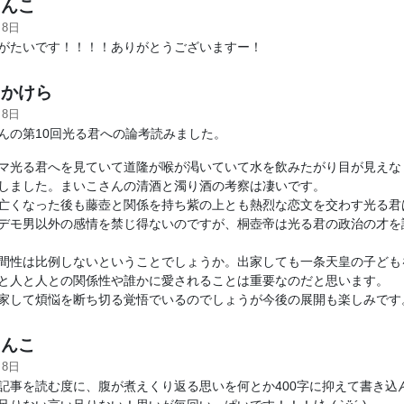
んこ
月8日
がたいです！！！！ありがとうございますー！
かけら
月8日
んの第10回光る君への論考読みました。
マ光る君へを見ていて道隆が喉が渇いていて水を飲みたがり目が見えな
しました。まいこさんの清酒と濁り酒の考察は凄いです。
亡くなった後も藤壺と関係を持ち紫の上とも熱烈な恋文を交わす光る君
デモ男以外の感情を禁じ得ないのですが、桐壺帝は光る君の政治の才を
間性は比例しないということでしょうか。出家しても一条天皇の子ども
と人と人との関係性や誰かに愛されることは重要なのだと思います。
家して煩悩を断ち切る覚悟でいるのでしょうが今後の展開も楽しみです
んこ
月8日
記事を読む度に、腹が煮えくり返る思いを何とか400字に抑えて書き込