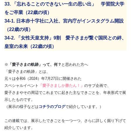
33. 「忘れることのできない一生の思い出」 学習院大学
をご卒業（22歳の頃）
34-1. 日本赤十字社に入社、宮内庁がインスタグラム開設
（22歳の頃）
34-2. 「女性天皇支持」9割 愛子さまが繋ぐ国民との絆、
皇室の未来（22歳の頃）
※
「愛子さまの軌跡」って、何？
と思われた方へ
「愛子さまの軌跡」とは、
元々は令和6（2024）年7月27日に開催された
スペシャルイベント
「愛子さましか勝たん！」
のサブ企画で、
愛子さまやその周辺でこれまでに起きた主なできごとを、年表形式で展
示したものです。
（展示の様子などは
コチラのブログ
で紹介しています。）
この連載では、展示したできごとを一つ一つ、さらに詳しく掘り下げて
紹介しています。